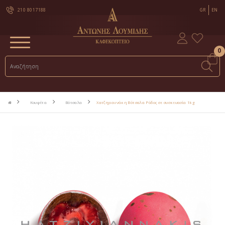
210 8017188
GR
EN
0
Κουφέτα
Βότσαλα
Χατζηγιαννάκη Βότσαλα Ρόδος σε συσκευασία 1kg