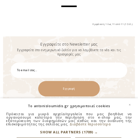
Εμφάνιση 1 έως 11 από 11 (1 Σελ.)
Εγγραφείτε στο Newsletter μας
Εγγραφείτε στο ενημερωτικό δελτίο για να λαμβάνετε τα νέα και τις
προσφορές μας
Εγγραφή
×
To antonisloumidis.gr χρησιμοποιεί cookies
Πρόκειται για μικρά αρχεία/εργαλεία που μας βοηθάνε να
οργανώσουμε καλύτερα την περιήγηση στο e-shop μας, την
εξατομίκευση των διαφημίσεών μας καθώς και την ανάλυση της
επισκεψιμότητας της σελίδας μας.
Διαβάστε περισσότερα
SHOW ALL PARTNERS
(1709) →
Επικοινωνία