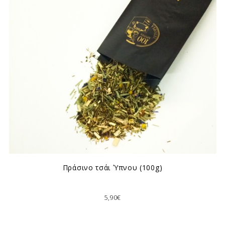
Πράσινο τσάι Ύπνου (100g)
5,90€