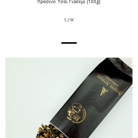
Πράσινο Τσάι Γιασεμί (100g)
5,29€