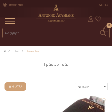
210 8017188
GR
EN
0
Τσάι
Πράσινο Τσάι
Πράσινο Τσάι
ΦΊΛΤΡΑ