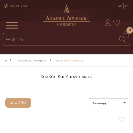
210 8017188
GR
EN
0
Σοκολάτες & Γλυκίσματα
Χαλβάς και Αμυγδαλωτά
Χαλβάς Και Αμυγδαλωτά
ΦΊΛΤΡΑ