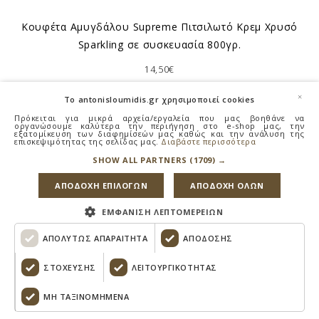
Κουφέτα Αμυγδάλου Supreme Πιτσιλωτό Κρεμ Χρυσό
Sparkling σε συσκευασία 800γρ.
14,50€
×
To antonisloumidis.gr χρησιμοποιεί cookies
Πρόκειται για μικρά αρχεία/εργαλεία που μας βοηθάνε να
οργανώσουμε καλύτερα την περιήγηση στο e-shop μας, την
εξατομίκευση των διαφημίσεών μας καθώς και την ανάλυση της
επισκεψιμότητας της σελίδας μας.
Διαβάστε περισσότερα
SHOW ALL PARTNERS
(1709) →
ΑΠΟΔΟΧΗ ΕΠΙΛΟΓΩΝ
ΑΠΟΔΟΧΗ ΟΛΩΝ
ΕΜΦΑΝΙΣΗ ΛΕΠΤΟΜΕΡΕΙΩΝ
ΑΠΟΛΥΤΩΣ ΑΠΑΡΑΙΤΗΤΑ
ΑΠΟΔΟΣΗΣ
ΣΤΟΧΕΥΣΗΣ
ΛΕΙΤΟΥΡΓΙΚΟΤΗΤΑΣ
ΜΗ ΤΑΞΙΝΟΜΗΜΈΝΑ