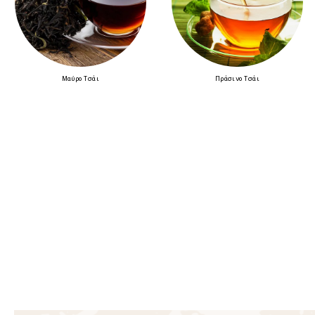
Μαύρο Τσάι
Πράσινο Τσάι