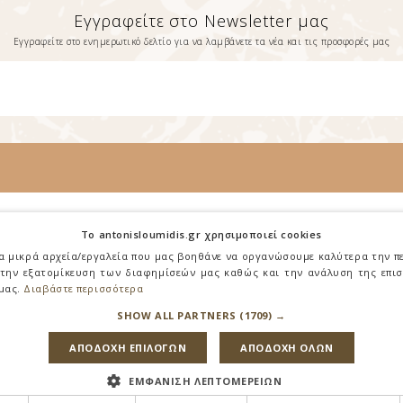
Εγγραφείτε στο Newsletter μας
Εγγραφείτε στο ενημερωτικό δελτίο για να λαμβάνετε τα νέα και τις προσφορές μας
Πληροφορίες
To antonisloumidis.gr χρησιμοποιεί cookies
Σχετικά με Εμάς
ια μικρά αρχεία/εργαλεία που μας βοηθάνε να οργανώσουμε καλύτερα την π
 την εξατομίκευση των διαφημίσεών μας καθώς και την ανάλυση της επι
Όροι Χρήσης
 μας.
Διαβάστε περισσότερα
Επικοινωνία
SHOW ALL PARTNERS
(1709) →
ΑΠΟΔΟΧΗ ΕΠΙΛΟΓΩΝ
ΑΠΟΔΟΧΗ ΟΛΩΝ
ΕΜΦΑΝΙΣΗ ΛΕΠΤΟΜΕΡΕΙΩΝ