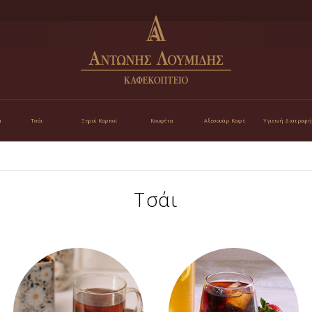
α
Τσάι
Ξηροί Καρποί
Κουφέτα
Αξεσουάρ Καφέ
Υγιεινή Διατροφή
Τσάι