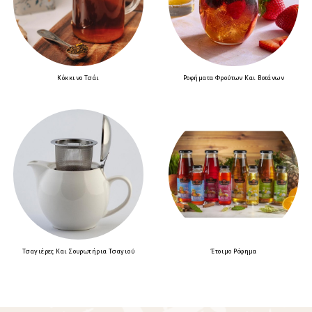
Κόκκινο Τσάι
Ροφήματα Φρούτων Και Βοτάνων
Τσαγιέρες Και Σουρωτήρια Τσαγιού
Έτοιμο Ρόφημα