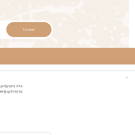
Εγγραφή
Χρήσιμα
×
Αποστολή Προϊόντων
εριήγηση στο
σκεψιμότητας
Επιστροφές Προϊόντων
Ασφάλεια Αγορών
Τρόποι Πληρωμής