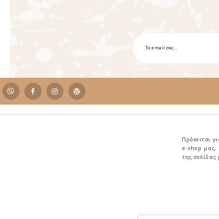
Επικοινωνία
Κηφισίας 236, Κηφισιά - 14562
Πρόκειται γ
e-shop μας,
Καφεκοπτείο - E-Shop: 2108017188
της σελίδας
Coffee Bar - Orders: 2108019086
Email: Info@antonisloumidis.gr