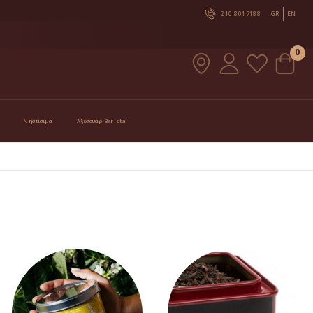
210 8017188
GR
EN
0
Νηστίσιμα
Αξεσουάρ Barista