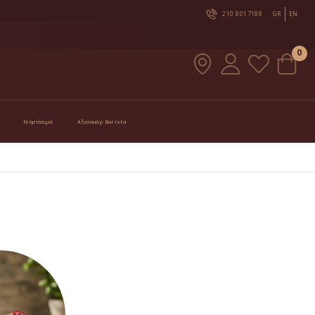
210 8017188
GR
EN
0
Νηστίσιμα
Αξεσουάρ Barista