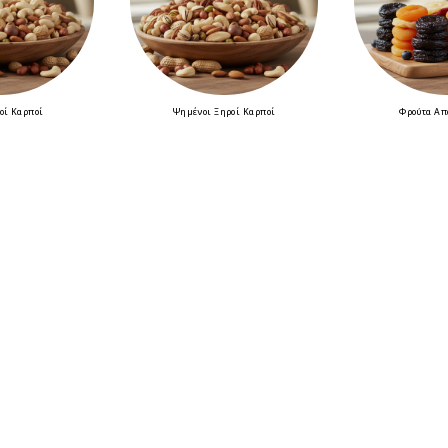
οί Καρποί
Ψημένοι Ξηροί Καρποί
Φρούτα Απ