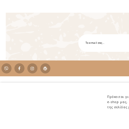
Επικοινωνία
Κηφισίας 236, Κηφισιά - 14562
Πρόκειται γ
e-shop μας,
Καφεκοπτείο - E-Shop: 2108017188
της σελίδας
Coffee Bar - Orders: 2108019086
Email: Info@antonisloumidis.gr