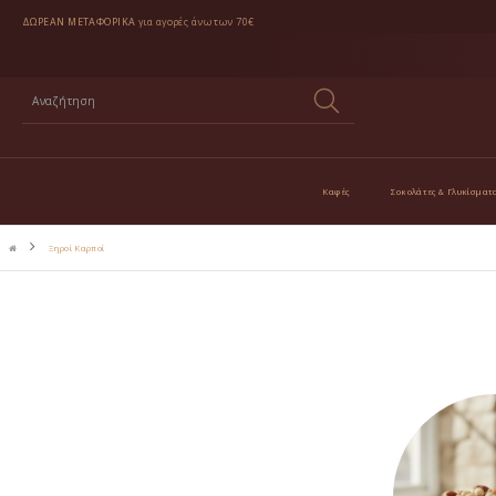
ΔΩΡΕΑΝ ΜΕΤΑΦΟΡΙΚΑ
για αγορές άνω των 70€
Καφές
Σοκολάτες & Γλυκίσματ
Ξηροί Καρποί