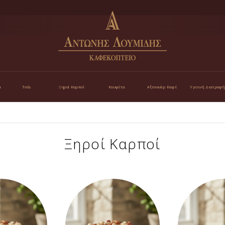
α
Τσάι
Ξηροί Καρποί
Κουφέτα
Αξεσουάρ Καφέ
Υγιεινή Διατροφή
Ξηροί Καρποί