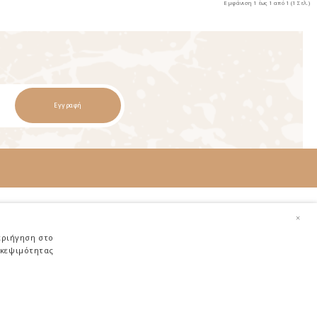
Εμφάνιση 1 έως 1 από 1 (1 Σελ.)
Εγγραφή
Χρήσιμα
×
Αποστολή Προϊόντων
εριήγηση στο
σκεψιμότητας
Επιστροφές Προϊόντων
Ασφάλεια Αγορών
Τρόποι Πληρωμής