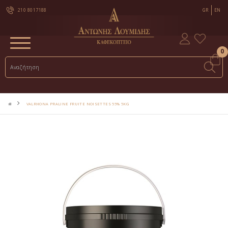
210 8017188
GR
EN
0
VALRHONA PRALINE FRUITE NOISETTES 55% 5KG