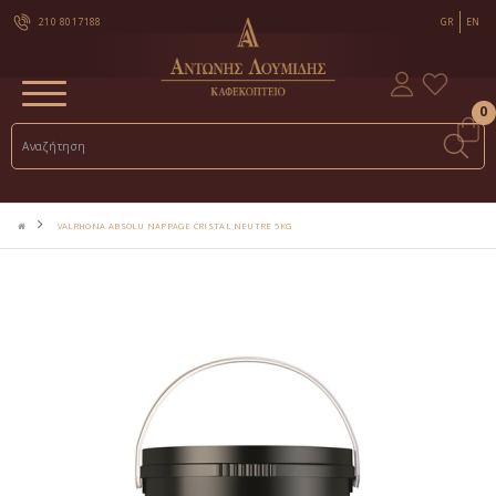
210 8017188
GR
EN
0
VALRHONA ABSOLU NAPPAGE CRISTAL NEUTRE 5KG