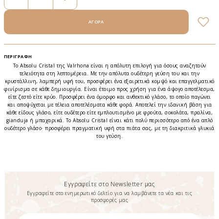
ΠΕΡΙΓΡΑΦΉ
Το Absolu Cristal της Valrhona είναι η απόλυτη επιλογή για όσους αναζητούν
τελειότητα στη λεπτομέρεια. Με την απόλυτα ουδέτερη γεύση του και την
κρυστάλλινη, λαμπερή υφή του, προσφέρει ένα εξαιρετικά κομψό και επαγγελματικό
φινίρισμα σε κάθε δημιουργία. Είναι έτοιμο προς χρήση για ένα άψογο αποτέλεσμα,
είτε ζεστό είτε κρύο. Προσφέρει ένα όμορφο και ανθεκτικό γλάσο, το οποίο παγώνει
και αποψύχεται με τέλεια αποτελέσματα κάθε φορά. Αποτελεί την ιδανική βάση για
κάθε είδους γλάσο, είτε ουδέτερο είτε εμπλουτισμένο με φρούτα, σοκολάτα, πραλίνα,
gianduja ή μπαχαρικά. Το Absolu Cristal είναι κάτι πολύ περισσότερο από ένα απλό
ουδέτερο γλάσο· προσφέρει πραγματική υφή στα πιάτα σας, με τη διακριτικά γλυκιά
του γεύση.
Εγγραφείτε στο Newsletter μας
Εγγραφείτε στο ενημερωτικό δελτίο για να λαμβάνετε τα νέα και τις
προσφορές μας