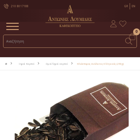
210 8017188
GR
EN
0
Ξηροί Καρποί
Ωμοί ξηροί καρποί
Ηλιόσπορος Ανάλατος Ελληνικός (250g)