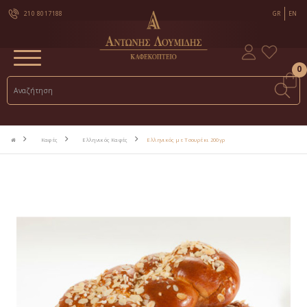
210 8017188
GR
EN
0
Καφές
Ελληνικός Καφές
Ελληνικός με Τσουρέκι 200γρ