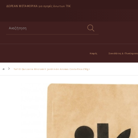
ΔΩΡΕΑΝ ΜΕΤΑΦΟΡΙΚΑ
για αγορές άνω των 70€
Καφές
Σοκολάτες & Γλυκίσματ
Taf El Quizarra Micromill Jardin de Aromas Costa Rica 250gr