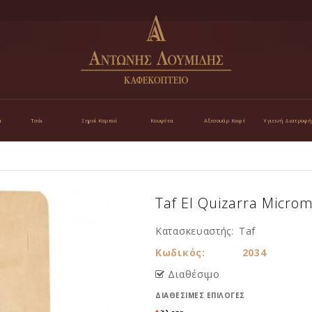
α
Τσάι
Ξηροί Καρποί
Κουφέτα
Αξεσουάρ Καφέ
Υγιεινή Διατροφή
Taf El Quizarra Microm
Κατασκευαστής:
Taf
Κωδικός:
2034
Διαθέσιμο
ΔΙΑΘΈΣΙΜΕΣ ΕΠΙΛΟΓΈΣ