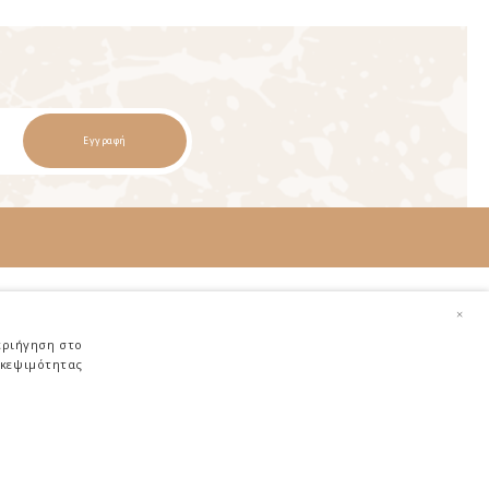
Εγγραφή
Χρήσιμα
×
Αποστολή Προϊόντων
εριήγηση στο
σκεψιμότητας
Επιστροφές Προϊόντων
Ασφάλεια Αγορών
Τρόποι Πληρωμής