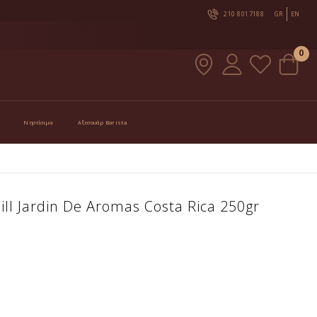
210 8017188
GR
EN
0
Νηστίσιμα
Αξεσουάρ Barista
ill Jardin De Aromas Costa Rica 250gr