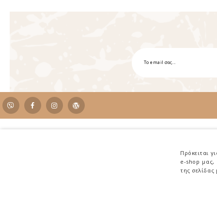
Επικοινωνία
Κηφισίας 236, Κηφισιά - 14562
Πρόκειται γ
e-shop μας,
Καφεκοπτείο - E-Shop: 2108017188
της σελίδας
Coffee Bar - Orders: 2108019086
Email: Info@antonisloumidis.gr