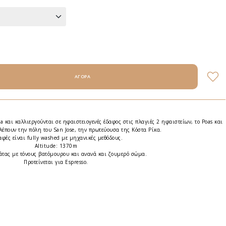
ra και καλλιεργούνται σε ηφαιστειογενές έδαφος στις πλαγιές 2 ηφαιστείων, το Poas και
βλέπουν την πόλη του San Jose, την πρωτεύουσα της Κόστα Ρίκα.
αφές είναι fully washed με μηχανικές μεθόδους.
Altitude: 1370m
τας με τόνους βατόμουρου και ανανά και ζουμερό σώμα.
Προτείνεται για Espresso.