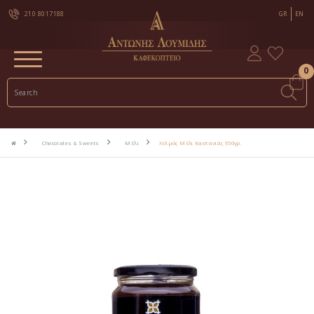
210 8017188
GR
EN
0
Chocolates & Sweets
Μέλι
Χελμός Μέλι Καστανιάς 950γρ.