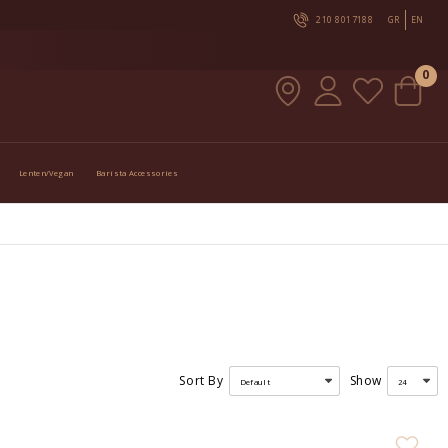
210 8017188
GR
EN
0
Lenten/Vegan
Barista Accessories
Sort By
Show