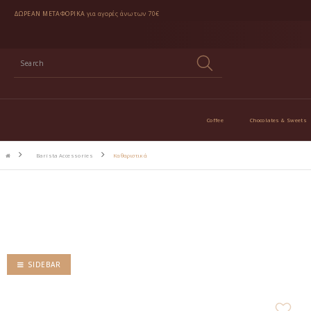
ΔΩΡΕΑΝ ΜΕΤΑΦΟΡΙΚΑ
για αγορές άνω των 70€
Coffee
Chocolates & Sweets
Barista Accessories
Καθαριστικά
SIDEBAR