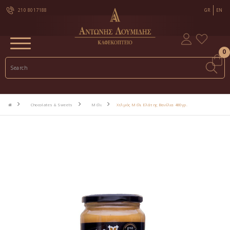
210 8017188
GR
EN
0
Chocolates & Sweets
Μέλι
Χελμός Μέλι Ελάτης Βανίλια 480γρ.