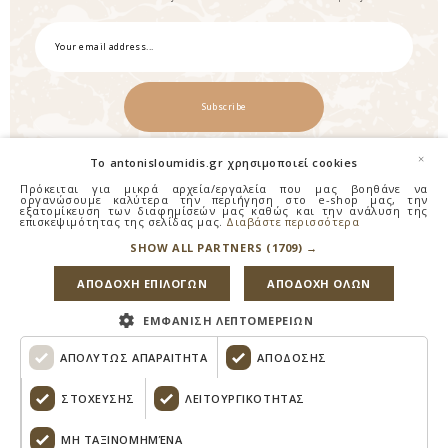
Subscribe
×
To antonisloumidis.gr χρησιμοποιεί cookies
Πρόκειται για μικρά αρχεία/εργαλεία που μας βοηθάνε να
οργανώσουμε καλύτερα την περιήγηση στο e-shop μας, την
εξατομίκευση των διαφημίσεών μας καθώς και την ανάλυση της
επισκεψιμότητας της σελίδας μας.
Διαβάστε περισσότερα
SHOW ALL PARTNERS
(1709) →
Επικοινωνία
ΑΠΟΔΟΧΗ ΕΠΙΛΟΓΩΝ
ΑΠΟΔΟΧΗ ΟΛΩΝ
Πληροφορίες
ΕΜΦΑΝΙΣΗ ΛΕΠΤΟΜΕΡΕΙΩΝ
Χρήσιμα
ΑΠΟΛΥΤΩΣ ΑΠΑΡΑΙΤΗΤΑ
ΑΠΟΔΟΣΗΣ
ΣΤΟΧΕΥΣΗΣ
ΛΕΙΤΟΥΡΓΙΚΟΤΗΤΑΣ
© 2026 Antonis Loumidis. All Rights Reserved.
ΜΗ ΤΑΞΙΝΟΜΗΜΈΝΑ