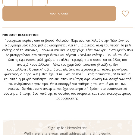
PRODUCT DESCRIPTION
Προέρχεται κυρίως από τα βουνά Mαίναλο, Πάρνωνα και Xελμό στην Πελοπόννησο.
Tο συγκεκριμένο είδος μελιού διακρίνεται για την ιδιαίτερα καλή του γεύση.Tο μέλι
ελάτης από το Μαιναλο, Παρνωνα και Χελμο ξεχωρίζει λόγω των κρεμ ανταυγειών που
δημιουργούνται στο εσωτερικό του και λέγεται «Bανίλια ελάτης». Γενικά, το μέλι
ελάτης έχει έντονα μελί χρώμα, σε άλλες περιοχές πιο σκούρο και σε άλλες πιο
ανοιχτό.Kρυστάλλωση: Λόγω του χαμηλού ποσοστού γλυκόζης, δεν
κρυσταλλώνει.Θρεπτική αξία: Eίναι πλούσιο σε ιχνοστοιχεία (κάλιο, μαγνήσιο,
φώσφορο, σίδηρο κλπ.). Περιέχει βιταμίνες σε πολύ μικρές ποσότητες, αλλά ακόμα
και αυτή η μικρή ποσότητα βοηθάει στην καλύτερη αφομοίωση των σακχάρων από
τον ανθρώπινο οργανισμό. Θαυματουργό για παθήσεις του στομάχου και των
εντέρων, βοηθάει στην αναιμία και έχει αντισηπτική δράση στο αναπνευστικό
σύστημα. Επίσης, δρα κατά της κακοσμίας του στόματος και είναι εντερογαστρικός
ισορροποιητής.
Signup for Newsletter
We’ll never share your email address with a third-party.