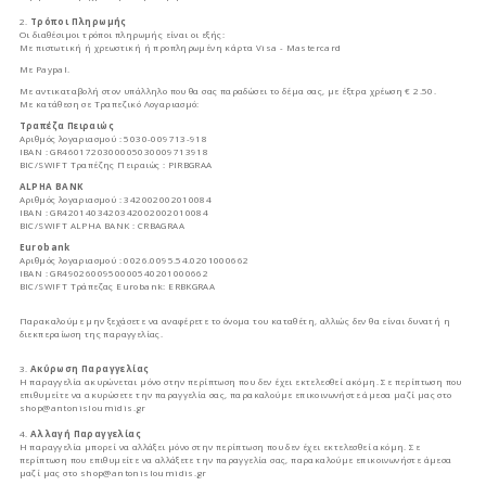
2.
Τρόποι Πληρωμής
Οι διαθέσιμοι τρόποι πληρωμής είναι οι εξής:
Με πιστωτική ή χρεωστική ή προπληρωμένη κάρτα Visa - Mastercard
Με Paypal.
Με αντικαταβολή στον υπάλληλο που θα σας παραδώσει το δέμα σας, με έξτρα χρέωση € 2.50.
Mε κατάθεση σε Τραπεζικό Λογαριασμό:
Τραπέζα Πειραιώς
Αριθμός λογαριασμού : 5030-009713-918
ΙΒΑΝ : GR4601720300005030009713918
BIC/SWIFT Τραπέζης Πειραιώς : PIRBGRAA
ALPHA BANK
Αριθμός λογαριασμού : 342002002010084
ΙΒΑΝ : GR4201403420342002002010084
BIC/SWIFT ALPHA BANK : CRBAGRAA
Eurobank
Αριθμός λογαριασμού : 0026.0095.54.0201000662
ΙΒΑΝ : GR4902600950000540201000662
BIC/SWIFT Τράπεζας Eurobank: ERBKGRAA
Παρακαλούμε μην ξεχάσετε να αναφέρετε το όνομα του καταθέτη, αλλιώς δεν θα είναι δυνατή η
διεκπεραίωση της παραγγελίας.
3.
Ακύρωση Παραγγελίας
Η παραγγελία ακυρώνεται μόνο στην περίπτωση που δεν έχει εκτελεσθεί ακόμη. Σε περίπτωση που
επιθυμείτε να ακυρώσετε την παραγγελία σας, παρακαλούμε επικοινωνήστε άμεσα μαζί μας στο
shop@antonisloumidis.gr
4.
Αλλαγή Παραγγελίας
Η παραγγελία μπορεί να αλλάξει μόνο στην περίπτωση που δεν έχει εκτελεσθεί ακόμη. Σε
περίπτωση που επιθυμείτε να αλλάξετε την παραγγελία σας, παρακαλούμε επικοινωνήστε άμεσα
μαζί μας στο shop@antonisloumidis.gr