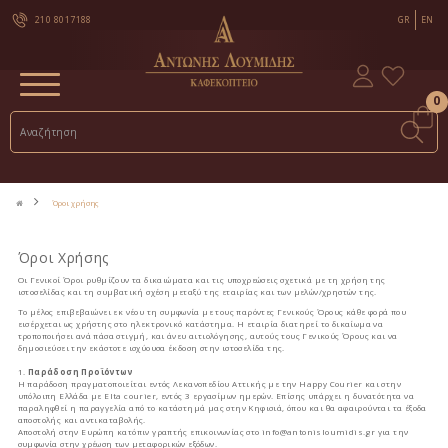
210 8017188
GR
EN
0
Όροι χρήσης
Όροι Χρήσης
Οι Γενικοί Όροι ρυθμίζουν τα δικαιώματα και τις υποχρεώσεις σχετικά με τη χρήση της
ιστοσελίδας και τη συμβατική σχέση μεταξύ της εταιρίας και των μελών/χρηστών της.
Το μέλος επιβεβαιώνει εκ νέου τη συμφωνία με τους παρόντες Γενικούς Όρους κάθε φορά που
εισέρχεται ως χρήστης στο ηλεκτρονικό κατάστημα. Η εταιρία διατηρεί το δικαίωμα να
τροποποιήσει ανά πάσα στιγμή, και άνευ αιτιολόγησης, αυτούς τους Γενικούς Όρους και να
δημοσιεύσει την εκάστοτε ισχύουσα έκδοση στην ιστοσελίδα της.
1.
Παράδοση Προϊόντων
Η παράδοση πραγματοποιείται εντός Λεκανοπεδίου Αττικής με την Happy Courier και στην
υπόλοιπη Ελλάδα με Elta courier, εντός 3 εργασίμων ημερών. Επίσης υπάρχει η δυνατότητα να
παραληφθεί η παραγγελία από το κατάστημά μας στην Κηφισιά, όπου και θα αφαιρούνται τα έξοδα
αποστολής και αντικαταβολής.
Αποστολή στην Ευρώπη κατόπιν γραπτής επικοινωνίας στο info@antonisloumidis.gr για την
συμφωνία στην χρέωση των μεταφορικών εξόδων.