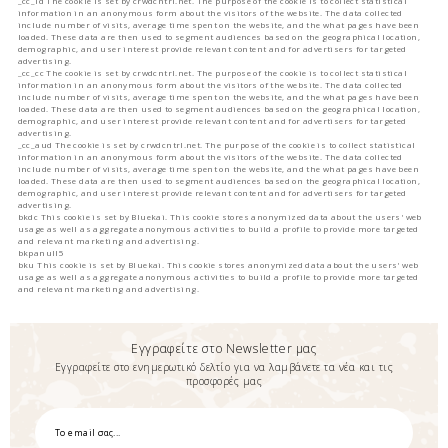
_cc_id The cookie is set by crwdcntrl.net. The purpose of the cookie is to collect statistical
information in an anonymous form about the visitors of the website. The data collected
include number of visits, average time spent on the website, and the what pages have been
loaded. These data are then used to segment audiences based on the geographical location,
demographic, and user interest provide relevant content and for advertisers for targeted
advertising.
_cc_cc The cookie is set by crwdcntrl.net. The purpose of the cookie is to collect statistical
information in an anonymous form about the visitors of the website. The data collected
include number of visits, average time spent on the website, and the what pages have been
loaded. These data are then used to segment audiences based on the geographical location,
demographic, and user interest provide relevant content and for advertisers for targeted
advertising.
_cc_aud The cookie is set by crwdcntrl.net. The purpose of the cookie is to collect statistical
information in an anonymous form about the visitors of the website. The data collected
include number of visits, average time spent on the website, and the what pages have been
loaded. These data are then used to segment audiences based on the geographical location,
demographic, and user interest provide relevant content and for advertisers for targeted
advertising.
bkdc This cookie is set by Bluekai. This cookie stores anonymized data about the users' web
usage as well as aggregate anonymous activities to build a profile to provide more targeted
and relevant marketing and advertising.
bkpanull5
bku This cookie is set by Bluekai. This cookie stores anonymized data about the users' web
usage as well as aggregate anonymous activities to build a profile to provide more targeted
and relevant marketing and advertising.
Εγγραφείτε στο Newsletter μας
Εγγραφείτε στο ενημερωτικό δελτίο για να λαμβάνετε τα νέα και τις
προσφορές μας