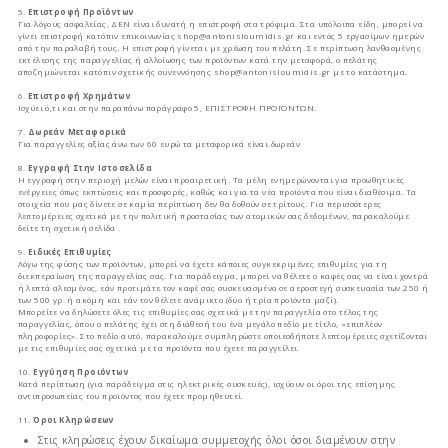
5.
Επιστροφή Προϊόντων
Για λόγους ασφαλείας, ΔΕΝ είναι δυνατή η επιστροφή στα τρόφιμα. Στα υπόλοιπα είδη, μπορεί να
γίνει επιστροφή κατόπιν επικοινωνίας shop@antonisloumidis.gr και εντός 5 εργασίμων ημερών
από την παραλαβή τους. Η επιστροφή γίνεται με χρέωση του πελάτη. Σε περίπτωση λανθασμένης
εκτέλεσης της παραγγελίας ή αλλοίωσης των προϊόντων κατά την μεταφορά, ο πελάτης
αποζημιώνεται κατόπιν σχετικής συνεννόησης shop@antonisloumidis.gr με το κατάστημα.
6.
Επιστροφή Χρημάτων
Ισχύει ό,τι και στην παραπάνω παράγραφο 5, ΕΠΙΣΤΡΟΦΗ ΠΡΟΪΟΝΤΩΝ.
7.
Δωρεάν Μεταφορικά
Για παραγγελίες αξίας άνω των 60 ευρώ τα μεταφορικά είναι δωρεάν
8.
Εγγραφή Στην Ιστοσελίδα
Η εγγραφή στην περιοχή μελών είναι προαιρετική. Τα μέλη ενημερώνονται για προωθητικές
ενέργειες όπως εκπτώσεις και προσφορές, καθώς και για τα νέα προϊόντα που είναι διαθέσιμα. Τα
στοιχεία που μας δίνετε σε καμία περίπτωση δεν θα δοθούν σε τρίτους. Για περισσότερες
λεπτομέρειες σχετικά με την πολιτική προστασίας των ατομικών σας δεδομένων, παρακαλούμε
δείτε τη σχετική σελίδα .
9.
Ειδικές Επιθυμίες
Λόγω της φύσης των προϊόντων, μπορεί να έχετε κάποιες συγκεκριμένες επιθυμίες για τη
διεκπεραίωση της παραγγελίας σας. Για παράδειγμα, μπορεί να θέλετε ο καφές σας να είναι χοντρά
ή λεπτά αλεσμένος, εάν προτιμάτε τον καφέ σας συσκευασμένο σε αεροστεγή συσκευασία των 250 ή
των 500 γρ. ή ακόμη και εάν τον θέλετε ανάμικτο (δύο ή τρία προϊόντα μαζί).
Μπορείτε να δηλώσετε όλες τις επιθυμίες σας σχετικά με την παραγγελία στο τέλος της
παραγγελίας, όπου ο πελάτης έχει στη διάθεσή του ένα μεγάλο πεδίο με τίτλο, «επιπλέον
πληροφορίες». Στο πεδίο αυτό, παρακαλούμε συμπληρώστε οποιεσδήποτε λεπτομέρειες σχετίζονται
με τις επιθυμίες σας σχετικά με τα προϊόντα που έχετε παραγγείλει.
10.
Εγγύηση Προιόντων
Κατά περίπτωση (για παράδειγμα στις ηλεκτρικές συσκευές), ισχύουν οι όροι της επίσημης
αντιπροσωπείας του προϊόντος που έχετε προμηθευτεί.
11.
Όροι Κληρώσεων
Στις κληρώσεις έχουν δικαίωμα συμμετοχής όλοι όσοι διαμένουν στην