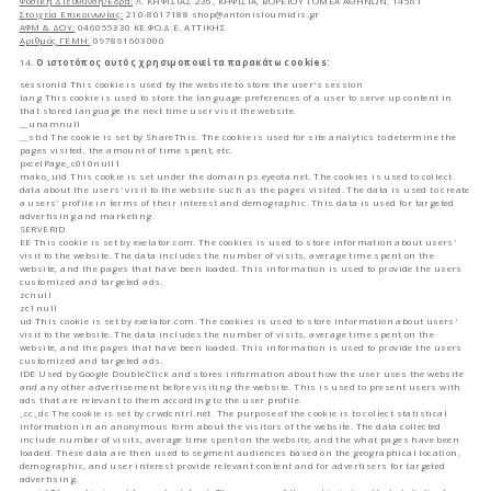
Φυσική Διεύθυνση/Έδρα:
Λ. ΚΗΦΙΣΙΑΣ 236, ΚΗΦΙΣΙΑ, ΒΟΡΕΙΟΥ ΤΟΜΕΑ ΑΘΗΝΩΝ, 14561
Στοιχεία Επικοινωνίας:
210-8017188
shop@antonisloumidis.gr
ΑΦΜ & ΔΟΥ:
046055330 ΚΕ.ΦΟ.Δ.Ε. ΑΤΤΙΚΗΣ
Αριθμός ΓΕΜΗ:
097861603000
14.
Ο ιστοτόπος αυτός χρησιμοποιεί τα παρακάτω cookies:
sessionId This cookie is used by the website to store the user's session
lang This cookie is used to store the language preferences of a user to serve up content in
that stored language the next time user visit the website.
__unamnull
__stid The cookie is set by ShareThis. The cookie is used for site analytics to determine the
pages visited, the amount of time spent, etc.
pxcelPage_c010null1
mako_uid This cookie is set under the domain ps.eyeota.net. The cookies is used to collect
data about the users' visit to the website such as the pages visited. The data is used to create
a users' profile in terms of their interest and demographic. This data is used for targeted
advertising and marketing.
SERVERID
EE This cookie is set by exelator.com. The cookies is used to store information about users'
visit to the website. The data includes the number of visits, average time spent on the
website, and the pages that have been loaded. This information is used to provide the users
customized and targeted ads.
zcnull
zc1null
ud This cookie is set by exelator.com. The cookies is used to store information about users'
visit to the website. The data includes the number of visits, average time spent on the
website, and the pages that have been loaded. This information is used to provide the users
customized and targeted ads.
IDE Used by Google DoubleClick and stores information about how the user uses the website
and any other advertisement before visiting the website. This is used to present users with
ads that are relevant to them according to the user profile.
_cc_dc The cookie is set by crwdcntrl.net. The purpose of the cookie is to collect statistical
information in an anonymous form about the visitors of the website. The data collected
include number of visits, average time spent on the website, and the what pages have been
loaded. These data are then used to segment audiences based on the geographical location,
demographic, and user interest provide relevant content and for advertisers for targeted
advertising.