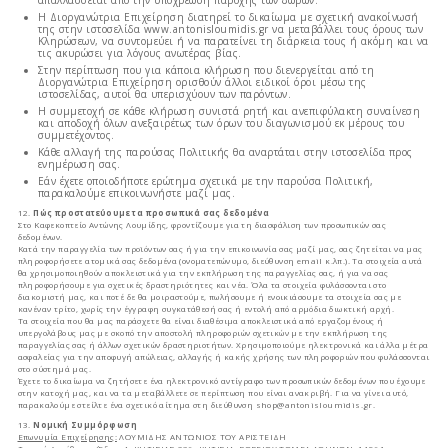
απαλλάσσεται από την υποχρέωση παροχής των δώρων.
Η Διοργανώτρια Επιχείρηση διατηρεί το δικαίωμα με σχετική ανακοίνωσή
της στην ιστοσελίδα www.antonisloumidis.gr να μεταβάλλει τους όρους των
Κληρώσεων, να συντομεύει ή να παρατείνει τη διάρκεια τους ή ακόμη και να
τις ακυρώσει για λόγους ανωτέρας βίας.
Στην περίπτωση που για κάποια κλήρωση που διενεργείται από τη
Διοργανώτρια Επιχείρηση ορισθούν άλλοι ειδικοί όροι μέσω της
ιστοσελίδας, αυτοί θα υπερισχύουν των παρόντων.
Η συμμετοχή σε κάθε κλήρωση συνιστά ρητή και ανεπιφύλακτη συναίνεση
και αποδοχή όλων ανεξαιρέτως των όρων του διαγωνισμού εκ μέρους του
συμμετέχοντος.
Κάθε αλλαγή της παρούσας Πολιτικής θα αναρτάται στην ιστοσελίδα προς
ενημέρωση σας.
Εάν έχετε οποιοδήποτε ερώτημα σχετικά με την παρούσα Πολιτική,
παρακαλούμε επικοινωνήστε μαζί μας.
12.
Πώς προστατεύουμε τα προσωπικά σας δεδομένα
Στο Καφεκοπτείο Αντώνης Λουμίδης, φροντίζουμε για τη διασφάλιση των προσωπικών σας
δεδομένων.
Κατά την παραγγελία των προϊόντων σας ή για την επικοινωνία σας μαζί μας, σας ζητείται να μας
πληροφορήσετε ατομικά σας δεδομένα (ονοματεπώνυμο, διεύθυνση email κ.λπ.). Τα στοιχεία αυτά
θα χρησιμοποιηθούν αποκλειστικά για την εκπλήρωση της παραγγελίας σας, ή για να σας
πληροφορήσουμε για σχετικές δραστηριότητες και νέα. Όλα τα στοιχεία φυλάσσονται στο
διακομιστή μας, και ποτέ δε θα μοιραστούμε, πωλήσουμε ή ενοικιάσουμε τα στοιχεία σας με
κανέναν τρίτο, χωρίς την έγγραφη συγκατάθεσή σας ή εντολή από αρμόδια διωκτική αρχή.
Τα στοιχεία που θα μας παράσχετε θα είναι διαθέσιμα αποκλειστικά από εργαζομένους ή
υπεργολάβους μας με σκοπό την αποστολή πληροφοριών σχετικών με την εκπλήρωση της
παραγγελίας σας ή άλλων σχετικών δραστηριοτήτων. Χρησιμοποιούμε ηλεκτρονικά και άλλα μέτρα
ασφαλείας για την αποφυγή απώλειας, αλλαγής ή κακής χρήσης των πληροφοριών που φυλάσσονται
στο σύστημά μας.
Έχετε το δικαίωμα να ζητήσετε ένα ηλεκτρονικό αντίγραφο των προσωπικών δεδομένων που έχουμε
στην κατοχή μας, και να τα μεταβάλλετε σε περίπτωση που είναι ανακριβή. Για να γίνει αυτό,
παρακαλούμε στείλτε ένα σχετικό αίτημα στη διεύθυνση shop@antonisloumidis.gr.
13.
Νομική Συμμόρφωση
Επωνυμία Επιχείρησης:
ΛΟΥΜΙΔΗΣ ΑΝΤΩΝΙΟΣ ΤΟΥ ΑΡΙΣΤΕΙΔΗ