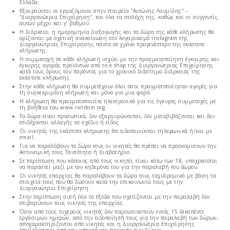
Ελλάδα.
Εξαιρούνται οι εργαζόμενοι στην εταιρεία “Αντώνης Λουμίδης” –
“Διοργανώτρια Επιχείρηση“, και όλα τα στελέχη της, καθώς και οι συγγενείς
αυτών μέχρι και γ’ βαθμού.
Η διάρκεια, η ημερομηνία διεξαγωγής και τα δώρα της κάθε κλήρωσης θα
ορίζονται με σχετική ανακοίνωση στο λογαριασμό Instagram της
Διοργανώτριας Επιχείρησης πάντα σε χρόνο προγενέστερο της εκάστοτε
κλήρωσης.
Η συμμετοχή σε κάθε κλήρωση ισχύει με την πραγματοποίηση έγκαιρης και
έγκυρης αγοράς προϊόντων από το e shop της Διοργανώτριας Επιχείρησης
κατά τους όρους του παρόντος για το χρονικό διάστημα διάρκειας της
εκάστοτε κλήρωσης.
Στην κάθε κλήρωση θα συμμετέχουν όλοι όσοι πραγματοποίησαν αγορές για
τη συγκεκριμένη κλήρωση και μόνο για μια φορά.
Η κλήρωση θα πραγματοποιείτε ηλεκτρονικά για τις έγκυρες συμμετοχές με
τη βοήθεια του www.random.org.
Τα δώρα είναι προσωπικά, δεν εξαργυρώνονται, δεν μεταβιβάζονται και δεν
επιδέχονται αλλαγής σε σχέδιο ή είδος.
Οι νικητές της εκάστοτε κλήρωσης θα ειδοποιούνται τηλεφωνικά ή/και με
email.
Για να παραλάβουν το δώρο τους οι νικητές θα πρέπει να προσκομίσουν την
Αστυνομική τους Ταυτότητα ή Διαβατήριο.
Σε περίπτωση που κάποιος από τους νικητές είναι κάτω των 18, υποχρεούται
να παραστεί μαζί με τον κηδεμόνα του για την παραλαβή του δώρου.
Οι νικητές επαρχίας θα παραλάβουν τα δώρα τους ταχυδρομικά με βάση τα
στοιχεία τους που θα δώσουν κατά την επικοινωνία τους με την
Διοργανώτρια Επιχείρηση.
Στην περίπτωση αυτή όλα τα έξοδα που σχετίζονται με την παραλαβή δεν
επιβαρύνουν τους νικητές της επαρχίας.
Όσοι από τους τυχερούς νικητές δεν παρουσιαστούν εντός 15 δεκαπέντε
εργάσιμων ημερών, από την ειδοποίησή τους για την παραλαβή των δώρων,
αποχαρακτηρίζονται από νικητές και η Διοργανώτρια Επιχείρησης