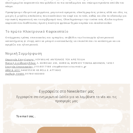
ολοκληρωμένο καφεκοπτείο που φιλοξενεί τα πιο καταξιωμένα και επώνυμα προϊόντα από όλο τον
κόσμο.
Προσφέρουμε εξαιρετικά χαρμάνια, μαγευτικά αρώματα, ολοκληρωμένες γεύσεις αλλά και όλες τις
μικρές ή μεγάλες απολαύσεις που συνοδεύουν τον καφέ και το τσάϊ, καθώς και όλα τα αξεσουάρ για
την σωστή παρασκευή και το σερβίρισμά τους. Ολοκληρώνουμε την εικόνα ενός εξειδικευμένου
καφεκοπτείου διαθέτοντας άριστη ποιότητα φρέσκων ξηρών καρπών και σοκολατοειδών
Το πρώτο Ηλεκτρονικό Καφεκοπτείο
Ο σύγχρονος τρόπος επικοινωνίας και εμπορίου, επιβάλλει την λειτουργία ηλεκτρονικού
καταστήματος (e shop), ώστε να μπορεί ο καταναλωτής να επισκέπτεται το κατάστημα και να
αγοράζει και ηλεκτρονικά.
Νομική Συμμόρφωση
Επωνυμία Επιχείρησης:
ΛΟΥΜΙΔΗΣ ΑΝΤΩΝΙΟΣ ΤΟΥ ΑΡΙΣΤΕΙΔΗ
Φυσική Διεύθυνση/Έδρα:
Λ. ΚΗΦΙΣΙΑΣ 236, ΚΗΦΙΣΙΑ, ΒΟΡΕΙΟΥ ΤΟΜΕΑ ΑΘΗΝΩΝ, 14561
Στοιχεία Επικοινωνίας:
210-8017188
shop@antonisloumidis.gr
ΑΦΜ & ΔΟΥ:
046055330 ΚΕ.ΦΟ.Δ.Ε. ΑΤΤΙΚΗΣ
Αριθμός ΓΕΜΗ:
097861603000
Εγγραφείτε στο Newsletter μας
Εγγραφείτε στο ενημερωτικό δελτίο για να λαμβάνετε τα νέα και τις
προσφορές μας