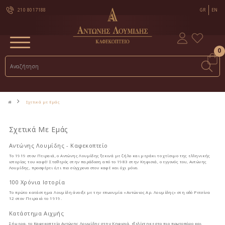
210 8017188
GR
EN
0
Σχετικά με Εμάς
Σχετικά Με Εμάς
Αντώνης Λουμίδης - Καφεκοπτείο
Το 1919 στον Πειραιά, ο Αντώνης Λουμίδης ξεκινά με ζήλο και μεράκι το χτίσιμο της ελληνικής
ιστορίας του καφέ! Σταθερός στην παράδοση από το 1983 στην Κηφισιά, ο εγγονός του, Αντώνης
Λουμίδης, προσφέρει ό,τι πιο σύγχρονο στον καφέ και όχι μόνο.
100 Χρόνια Ιστορία
Το πρώτο κατάστημα Λουμίδη άνοιξε με την επωνυμία «Αντώνιος Αρ. Λουμίδης» στη οδό Ρετσίνα
12 στον Πειραιά το 1919.
Κατάστημα Αιχμής
Σήμερα, το Καφεκοπτείο Αντώνης Λουμίδης στην Κηφισιά, εξελίχτηκε στο πιο πρωτοπόρο και