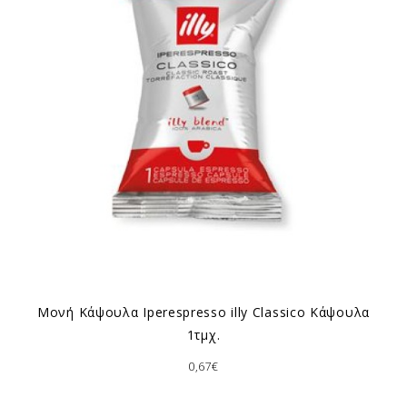
Μονή Κάψουλα Ιperespresso illy Classico Κάψουλα
1τμχ.
0,67€