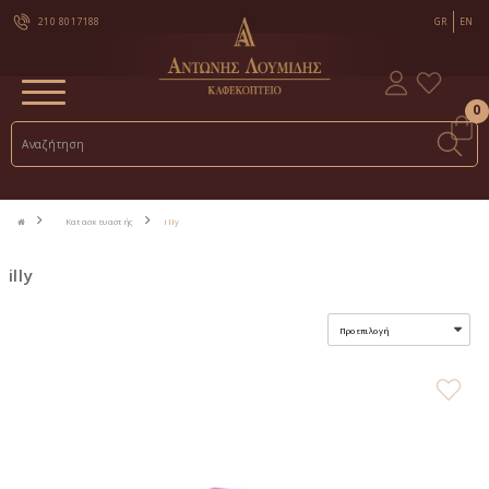
210 8017188
GR
EN
0
Κατασκευαστής
illy
illy