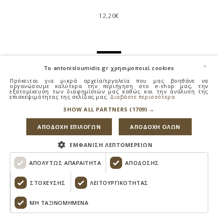
12,20€
×
To antonisloumidis.gr χρησιμοποιεί cookies
Πρόκειται για μικρά αρχεία/εργαλεία που μας βοηθάνε να
οργανώσουμε καλύτερα την περιήγηση στο e-shop μας, την
εξατομίκευση των διαφημίσεών μας καθώς και την ανάλυση της
επισκεψιμότητας της σελίδας μας.
Διαβάστε περισσότερα
SHOW ALL PARTNERS
(1709) →
ΑΠΟΔΟΧΗ ΕΠΙΛΟΓΩΝ
ΑΠΟΔΟΧΗ ΟΛΩΝ
ΕΜΦΑΝΙΣΗ ΛΕΠΤΟΜΕΡΕΙΩΝ
ΑΠΟΛΥΤΩΣ ΑΠΑΡΑΙΤΗΤΑ
ΑΠΟΔΟΣΗΣ
ΣΤΟΧΕΥΣΗΣ
ΛΕΙΤΟΥΡΓΙΚΟΤΗΤΑΣ
ΜΗ ΤΑΞΙΝΟΜΗΜΈΝΑ