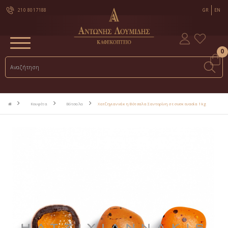
210 8017188
GR
EN
0
Κουφέτα
Βότσαλα
Χατζηγιαννάκη Βότσαλα Σαντορίνη σε συσκευασία 1kg